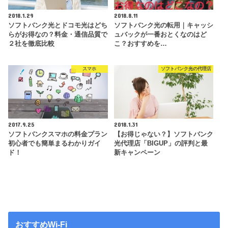
2018.1.29
2018.8.11
ソフトバンク光とドコモ光はどち
ソフトバンク光の転用｜キャッシ
らがお得なの？料金・通信品質で
ュバックが一番おとくなのはど
２社を徹底比較
こ？おすすめを…
スマホ
ソフトバンク光の代理店
2017.9.25
2018.1.31
ソフトバンクスマホの料金プラン
【お得じゃない？】ソフトバンク
初心者でも簡単まるわかりガイ
光代理店「BIGUP」の評判と最
ド！
新キャンペーン
おすすめWi-Fi