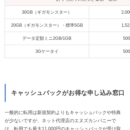
30GB（ギガモンスター）
2,0
20GB（ギガモンスター）・標準5GB
1,5
データ定額ミニ2GB/1GB
50
3Gケータイ
50
キャッシュバックがお得な申し込み窓口
一般的に転用は新規契約よりもキャッシュバックや特典
が少ないですが、ネット代理店のエヌズカンパニーで
は、転用でも最大11,000円のキャッシュバックが受け取