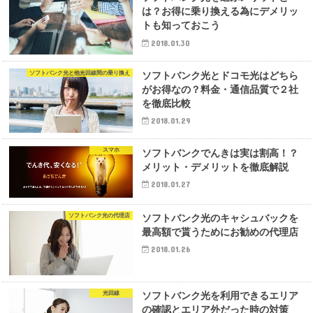
は？お得に乗り換える為にデメリッ
トも知っておこう
2018.01.30
ソフトバンク光と他光回線間の乗り換え
ソフトバンク光とドコモ光はどちら
がお得なの？料金・通信品質で２社
を徹底比較
2018.01.29
スマホ
ソフトバンクでんきは実は割高！？
メリット・デメリットを徹底解説
2018.01.27
ソフトバンク光の代理店
ソフトバンク光のキャシュバックを
最高額で貰うためにお勧めの代理店
2018.01.26
光回線
ソフトバンク光を利用できるエリア
の確認とエリア外だった時の対策