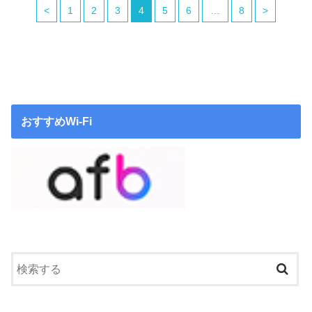
<
1
2
3
4
5
6
…
8
>
おすすめWi-Fi